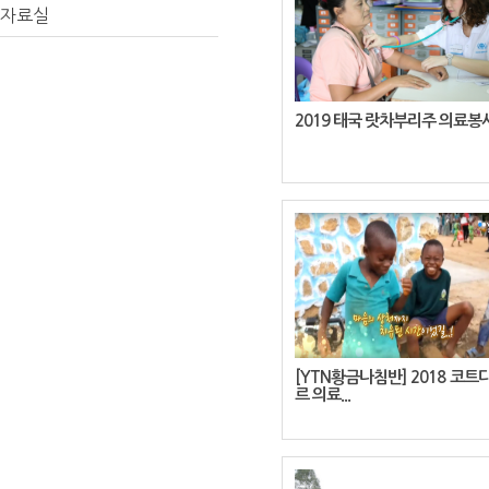
자료실
2019 태국 랏차부리주 의료봉
[YTN황금나침반] 2018 코트
르 의료...