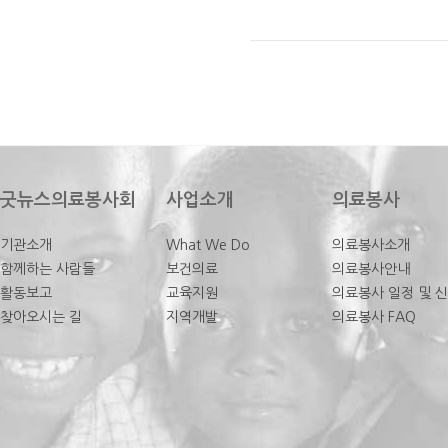
굿뉴스의료봉사회
사업소개
의료봉사
기관소개
What We Do
의료봉사소개
함께하는 사람들
보건의료
의료봉사안내
활동보고
교육지원
의료봉사 일정 및 
찾아오시는 길
지역개발
의료봉사 FAQ