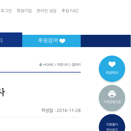
로그인
회원가입
온라인 상담
후원 FAQ
티
후원참여
HOME
>
커뮤니티
>
갤러리
후원해요!
사
기부금영수증
작성일 : 2016-11-28
의료봉사
문의하기