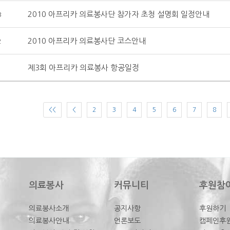
2010 아프리카 의료봉사단 참가자 초청 설명회 일정안내
3
2010 아프리카 의료봉사단 코스안내
2
제3회 아프리카 의료봉사 항공일정
1
<<
<
2
3
4
5
6
7
8
의료봉사
커뮤니티
후원참
의료봉사소개
공지사항
후원하기
의료봉사안내
언론보도
캠페인후