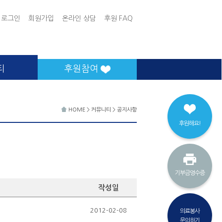
로그인
회원가입
온라인 상담
후원 FAQ
티
후원참여
HOME
>
커뮤니티
>
공지사항
후원해요!
기부금영수증
작성일
2012-02-08
의료봉사
문의하기