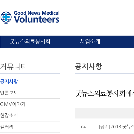
굿뉴스의료봉사회
사업소개
커뮤니티
공지사항
공지사항
언론보도
굿뉴스의료봉사회에서
GMV이야기
현장소식
갤러리
[공지]
2018 굿
104