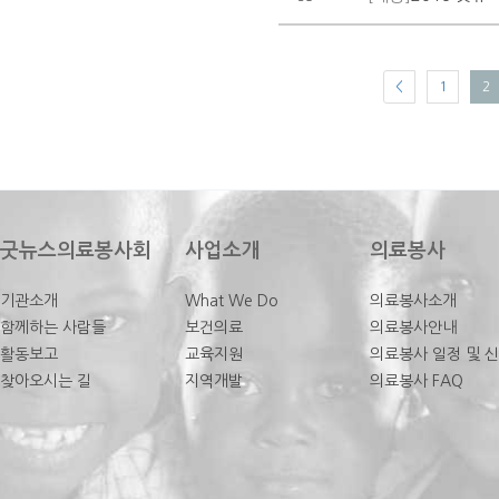
<
1
2
굿뉴스의료봉사회
사업소개
의료봉사
기관소개
What We Do
의료봉사소개
함께하는 사람들
보건의료
의료봉사안내
활동보고
교육지원
의료봉사 일정 및 
찾아오시는 길
지역개발
의료봉사 FAQ