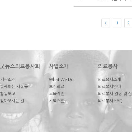
<
1
2
굿뉴스의료봉사회
사업소개
의료봉사
기관소개
What We Do
의료봉사소개
함께하는 사람들
보건의료
의료봉사안내
활동보고
교육지원
의료봉사 일정 및 
찾아오시는 길
지역개발
의료봉사 FAQ