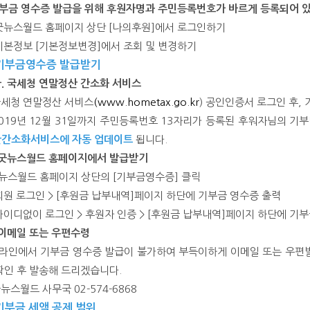
기부금 영수증 발급을 위해 후원자명과 주민등록번호가 바르게 등록되어 있
굿뉴스월드 홈페이지 상단 [나의후원]에서 로그인하기
기본정보 [기본정보변경]에서 조회 및 변경하기
 기부금영수증 발급받기
. 국세청 연말정산 간소화 서비스
국세청 연말정산 서비스
(
www.hometax.go.kr
) 공인인증서 로그인 후,
2019년 12월 31일까지 주민등록번호 13자리가 등록된 후워자님의 기
간소화서비스에 자동 업데이트
됩니다.
 굿뉴스월드 홈페이지에서 발급받기
굿뉴스월드 홈페이지 상단의 [기부금영수증] 클릭
회원 로그인 > [후원금 납부내역]페이지 하단에 기부금 영수증 출력
아이디없이 로그인 > 후원자 인증 > [후원금 납부내역]페이지 하단에 기
 이메일 또는 우편수령
온라인에서 기부금 영수증 발급이 불가하여 부득이하게 이메일 또는 우
확인 후 발송해 드리겠습니다.
굿뉴스월드 사무국 02-574-6868
 기부금 세액 공제 범위