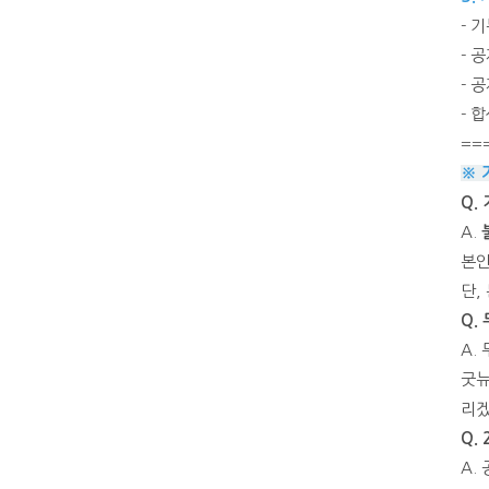
- 
- 
- 
- 
==
※ 
Q.
A.
본인
단,
Q.
A.
굿뉴
리겠
Q.
A.