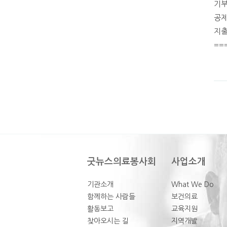
기부
공제
지출
==
굿뉴스의료봉사회
사업소개
기관소개
What We Do
함께하는 사람들
보건의료
활동보고
교육지원
찾아오시는 길
지역개발