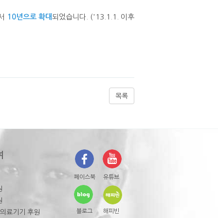
서
10년으로 확대
되었습니다. ('13.1.1. 이후
목록
여
페이스북
유튜브
원
원
블로그
해피빈
 의료기기 후원