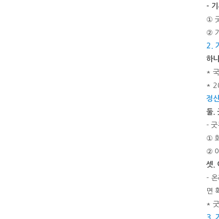
- 
① 
② 
2.
하나
* 
* 
정산
둘.
- 
① 
② 
셋.
- 
면 
* 
3.