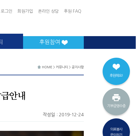
로그인
회원가입
온라인 상담
후원 FAQ
티
후원참여
HOME
>
커뮤니티
>
공지사항
후원해요!
발급안내
기부금영수증
작성일 : 2019-12-24
의료봉사
문의하기