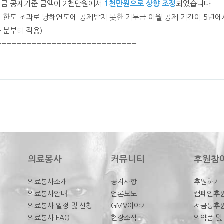
금 공제기준 금액이 2천만원에서
1천만원으로 상향 조정
되었습니다.
 한도 초과로 당해연도에 공제받지 못한 기부금 이월 공제 기간이 5년에
 분부터 적용)
============================
의료봉사
커뮤니티
후원참
의료봉사소개
공지사항
후원하기
의료봉사안내
언론보도
캠페인후
의료봉사 일정 및 신청
GMV이야기
저금통후
의료봉사 FAQ
현장소식
의약품 및