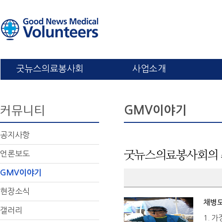
굿뉴스의료봉사회
사업소개
커뮤니티
GMV이야기
공지사항
언론보도
굿뉴스의료봉사회의 
GMV이야기
현장소식
채병도
갤러리
1. 