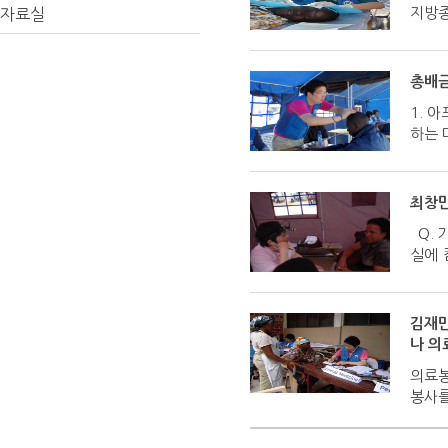
지방종
자료실
총배금
1. 
하는 
최창만
Q. 
실에 
김재만
나 의
의료봉
봉사를