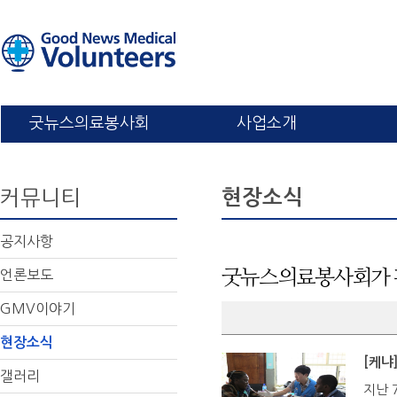
굿뉴스의료봉사회
사업소개
커뮤니티
현장소식
공지사항
언론보도
굿뉴스의료봉사회가 
GMV이야기
현장소식
[케냐
갤러리
지난 